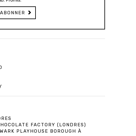
b. Promis.
'ABONNER
D
Y
DRES
 CHOCOLATE FACTORY (LONDRES)
HWARK PLAYHOUSE BOROUGH À