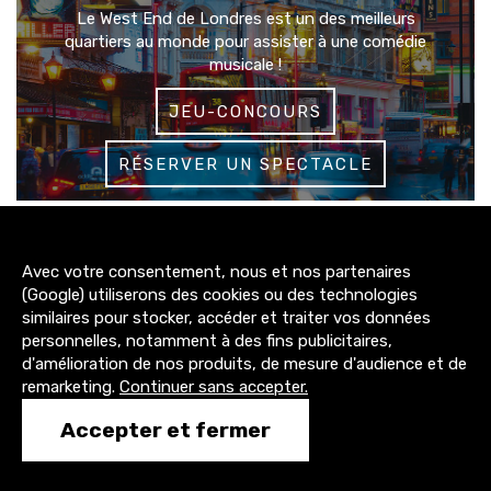
Le West End de Londres est un des meilleurs
quartiers au monde pour assister à une comédie
musicale !
JEU-CONCOURS
RÉSERVER UN SPECTACLE
3200+
Avec votre consentement, nous et nos partenaires
abonnés
(Google) utiliserons des cookies ou des technologies
similaires pour stocker, accéder et traiter vos données
4300+
personnelles, notamment à des fins publicitaires,
abonnés
d'amélioration de nos produits, de mesure d'audience et de
remarketing.
Continuer sans accepter.
1500+
Accepter et fermer
abonnés
CONTACT@TONY-COMEDIE.COM