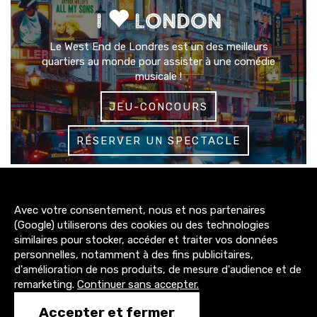
I
LONDON
Le West End de Londres est un des meilleurs
quartiers au monde pour assister à une comédie
musicale !
JEU-CONCOURS
RÉSERVER UN SPECTACLE
3200+
Avec votre consentement, nous et nos partenaires
abonnés
(Google) utiliserons des cookies ou des technologies
similaires pour stocker, accéder et traiter vos données
4300+
personnelles, notamment à des fins publicitaires,
abonnés
d'amélioration de nos produits, de mesure d'audience et de
remarketing.
Continuer sans accepter.
1500+
Accepter et fermer
abonnés