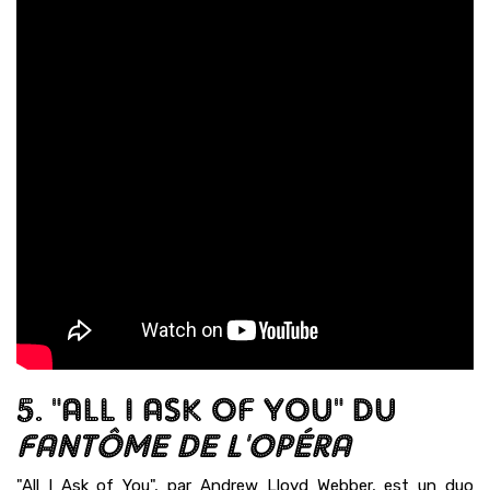
5. "ALL I ASK OF YOU" DU
FANTÔME DE L'OPÉRA
"All I Ask of You", par Andrew Lloyd Webber, est un duo