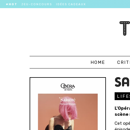
#HOT
JEU-CONCOURS
IDÉES CADEAUX
HOME
CRIT
SA
LIF
L'Opér
scène 
Cet opé
épisode