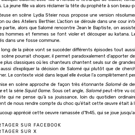
. La jeune fille va alors réclamer la tête du prophète à son beau-
euse en scène Lydia Steier nous propose une version résolumen
on ou des Ateliers Berthier. L’action se déroule dans une cour in
e partie, alors que Salomé rencontre Jean le Baptiste, on assiste
es hommes et femmes se font violer et découper au katana. Le
tés dans une fosse commune.
 long de la pièce vont se succéder différents épisodes tout aussi
 scène pourrait choquer, il permet paradoxalement d'apporter de l
e plus classiques où les chanteurs chantent seuls sur de grandes 
aussi d’expliquer la décision de Salomé qui plutôt que de cherch
ner. Le contexte vicié dans lequel elle évolue l'a complètement per
mise en scène approche de façon très étonnante
Salomé
de de
te
et la série
Squid Game
. Sous cet angle,
Salomé
peut-être vu c
lite qui ne pense qu'à sa jouissance, loin du quotidien ordina
nt de nous rendre compte du choc qu'était cette œuvre était à l
aucoup apprécié cette oeuvre ramassée d'1h45, qui se joue jusqu'au
TAGER SUR FACEBOOK
TAGER SUR X