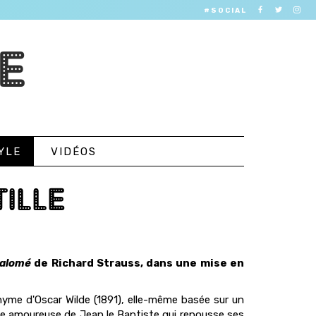
#SOCIAL
E
YLE
VIDÉOS
ILLE
alomé
de Richard Strauss, dans une mise en
nyme d'Oscar Wilde (1891), elle-même basée sur un
ombe amoureuse de Jean le Baptiste qui repousse ses