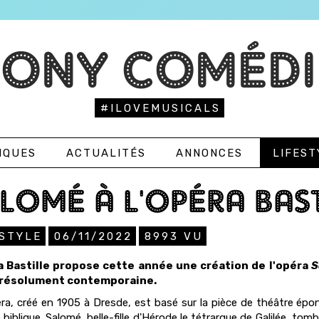
TONY COMÉDI
#ILOVEMUSICALS
IQUES
ACTUALITÉS
ANNONCES
LIFEST
LOMÉ À L'OPÉRA BAST
ESTYLE
06/11/2022
8993
VU
a Bastille propose cette année une création de l'opéra
S
résolument contemporaine.
ra, créé en 1905 à Dresde, est basé sur la pièce de théâtre épo
 biblique. Salomé, belle-fille d'Hérode le tétrarque de Galilée, t