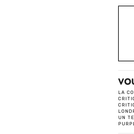
VOU
LA CO
CRITI
CRIT
LOND
UN TE
PURPL