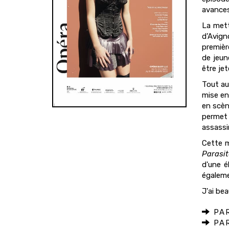
avances
La mett
d’Avign
premièr
de jeun
être je
Tout au
mise en
en scèn
permet 
assassi
Cette 
Parasi
d'une é
égaleme
J'ai be
PAR
PAR