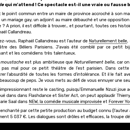
le
qui m'attend ! Ce spectacle est-il une vraie ou fausse 
t le point commun entre un maire de province accroché à son ma
, un mariage gay, un adjoint au maire débauché et une opposition 
 ? A priori, il est difficile à trouver... et pourtant, toutes ces h
aël Callandreau.
z-vous, Raphaël Callandreau est l'auteur de
Naturellement belle
,
tre des Béliers Parisiens. J'avais été comblé par ce petit bi
sant et les comédiens très talentueux.
 moustache
est plus ambitieuse que
Naturellement belle
, car o
 pas mal pour ce petit théâtre de l'est parisien. Dans cette 
er l'absurdité de toutes les formes d'intolérance. Et il le fait a
 beaucoup de peps. Je vous mets au défi de vous ennuyer une seu
 impressionnant reste le casting, puisqu'Emmanuelle Nzuzi joue
oué dans dans Flashdance et Sister Act, on peut applaudir Thierry
arie Saal dans
NEW, la comédie musicale improvisée
et
Forever Y
é enchanté par cette petite production au budget connu (l'auteur 
ent 5 037 €. Les dialogues sont drôles et efficaces, la troupe déb