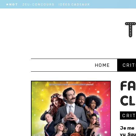
#HOT
JEU-CONCOURS
IDÉES CADEAUX
HOME
CRIT
FA
CL
CRI
Je me 
vu
Sau