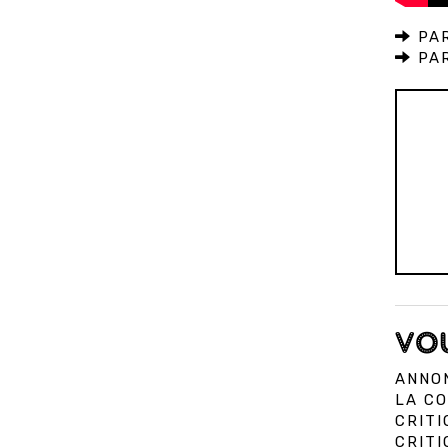
PAR
PAR
VOU
ANNON
LA CO
CRITI
CRIT