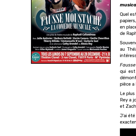
musica
Quel es
papiers
en place
de Raph
Souvene
au Théâ
intéres
Fausse
qui est
démontr
pièce a
Le plus
Rey a j
et Zach
J'ai ét
exactem