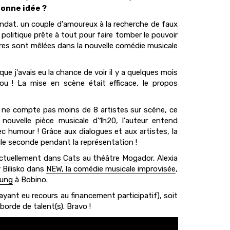
bonne idée ?
ndat, un couple d'amoureux à la recherche de faux
politique prête à tout pour faire tomber le pouvoir
istoires sont mêlées dans la nouvelle comédie musicale
 que j'avais eu la chance de voir il y a quelques mois
jou ! La mise en scène était efficace, le propos
n ne compte pas moins de 8 artistes sur scène, ce
nouvelle pièce musicale d'1h20, l'auteur entend
vec humour ! Grâce aux dialogues et aux artistes, la
le seconde pendant la représentation !
 actuellement dans
Cats
au théâtre Mogador, Alexia
 Bilisko dans
NEW, la comédie musicale improvisée
,
oung
à Bobino.
ayant eu recours au financement participatif), soit
orde de talent(s). Bravo !