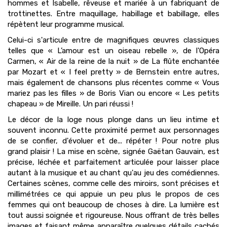
hommes et Isabelle, rêveuse et mariée à un fabriquant de
trottinettes. Entre maquillage, habillage et babillage, elles
répètent leur programme musical.
Celui-ci s'articule entre de magnifiques œuvres classiques
telles que « L’amour est un oiseau rebelle », de l'Opéra
Carmen, « Air de la reine de la nuit » de La flûte enchantée
par Mozart et « I feel pretty » de Bernstein entre autres,
mais également de chansons plus récentes comme « Vous
mariez pas les filles » de Boris Vian ou encore « Les petits
chapeau » de Mireille. Un pari réussi !
Le décor de la loge nous plonge dans un lieu intime et
souvent inconnu. Cette proximité permet aux personnages
de se confier, d'évoluer et de... répéter ! Pour notre plus
grand plaisir ! La mise en scène, signée Gaëtan Gauvain, est
précise, léchée et parfaitement articulée pour laisser place
autant à la musique et au chant qu'au jeu des comédiennes.
Certaines scènes, comme celle des miroirs, sont précises et
millimétrées ce qui appuie un peu plus le propos de ces
femmes qui ont beaucoup de choses à dire. La lumière est
tout aussi soignée et rigoureuse. Nous offrant de très belles
images et faisant même apparaître quelques détails cachés