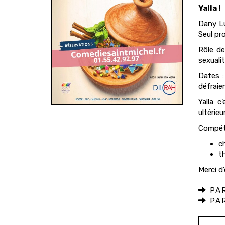
Yalla !
Dany Lu
Seul pr
Rôle de
sexualit
Dates :
défraie
Yalla c
ultérie
Compét
c
t
Merci d
PAR
PAR