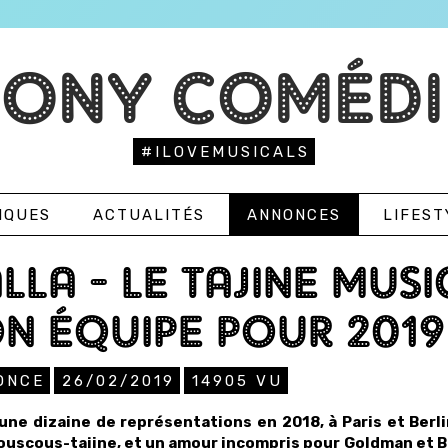
TONY COMÉDI
#ILOVEMUSICALS
IQUES
ACTUALITÉS
ANNONCES
LIFEST
LLA - LE TAJINE MUS
N ÉQUIPE POUR 2019
ONCE
26/02/2019
14905
VU
une dizaine de représentations en 2018, à Paris et Berlin 
couscous-tajine, et un amour incompris pour Goldman et Br