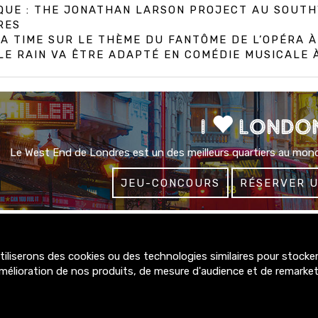
IQUE : THE JONATHAN LARSON PROJECT AU SOUT
RES
A TIME SUR LE THÈME DU FANTÔME DE L’OPÉRA 
E RAIN VA ÊTRE ADAPTÉ EN COMÉDIE MUSICALE
I
LONDO
Le West End de Londres est un des meilleurs quartiers au mond
JEU-CONCOURS
RÉSERVER 
liserons des cookies ou des technologies similaires pour stocker,
4300+
mélioration de nos produits, de mesure d'audience et de remarke
abonnés