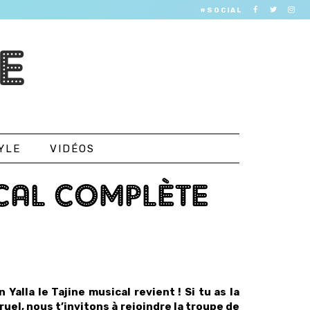
#SOCIAL
E
YLE
VIDÉOS
ICAL COMPLÈTE
Yalla le Tajine musical revient ! Si tu as la
uel, nous t’invitons à rejoindre la troupe de