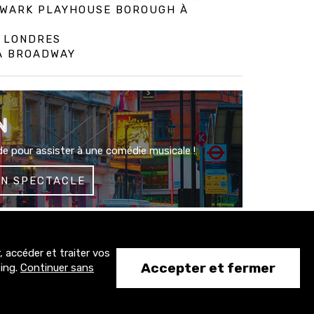
HWARK PLAYHOUSE BOROUGH À
À LONDRES
 À BROADWAY
N
e pour assister à une comédie musicale !
UN SPECTACLE
 accéder et traiter vos
1500+
Accepter et fermer
ting.
Continuer sans
abonnés
#CONTACT
CONTACT@TONY-COMEDIE.COM