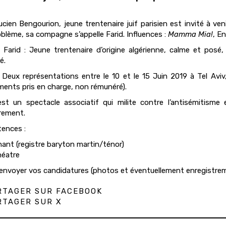
cien Bengourion, jeune trentenaire juif parisien est invité à ve
oblème, sa compagne s’appelle Farid. Influences :
Mamma Mia!
, En
 Farid : Jeune trentenaire d’origine algérienne, calme et posé, 
é.
 Deux représentations entre le 10 et le 15 Juin 2019 à Tel Avi
ments pris en charge, non rémunéré).
’est un spectacle associatif qui milite contre l’antisémitism
urement.
ences :
hant (registre baryton martin/ténor)
héatre
’envoyer vos candidatures (photos et éventuellement enregistreme
TAGER SUR FACEBOOK
TAGER SUR X