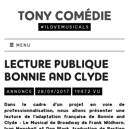
TONY COMÉDIE
#ILOVEMUSICALS
MENU
LECTURE PUBLIQUE
BONNIE AND CLYDE
ANNONCE
28/09/2017
19472
VU
Dans le cadre d’un projet en voie de
professionnalisation, nous allons présenter une
lecture de l’adaptation française de Bonnie and
Clyde - Le Musical de Broadway de Frank Wildhorn,
Ivan Menchell et Don Black, traduction de Bastien