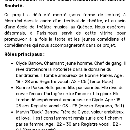
Soubrié.
Ce projet a déjà été monté (sous forme de lecture) à
Montréal dans le cadre d’un festival de théâtre, et au sein
d’une école de théâtre musical au Québec. Nous espérons
désormais, à Paris,nous servir de cette vitrine pour
promouvoir à la fois le texte et les jeunes comédiens et
comédiennes qui nous accompagneront dans ce projet.
Rôles principaux :
Clyde Barrow. Charmant jeune homme. Chef de gang. Il
rêve d’atteindre la notoriété dans le domaine du
banditisme. Il tombe amoureux de Bonnie Parker. Age :
18 - 28 ans Registre vocal : A2 - C5 (Ténor Rock)
Bonnie Parker. Belle jeune fille, passionnée. Elle rêve de
crever l’écran. Partagée entre l’amour et la gloire. Elle
tombe désespérément amoureuse de Clyde. Age : 18 -
25 ans Registre vocal : G3 - F5 (Mezzo-Soprano, Belt)
Marvin "Buck" Barrow. Frère de Clyde, voleur ambitieux
et loyal. Il est constamment remis sur le droit chemin
par sa femme. Age : 22 - 30 ans Registre vocal : B2 -