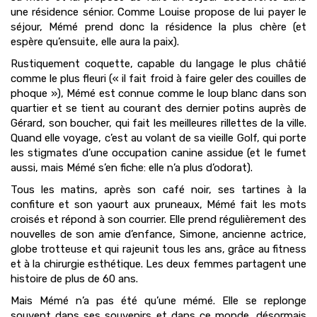
une résidence sénior. Comme Louise propose de lui payer le
séjour, Mémé prend donc la résidence la plus chère (et
espère qu’ensuite, elle aura la paix).
Rustiquement coquette, capable du langage le plus châtié
comme le plus fleuri (« il fait froid à faire geler des couilles de
phoque »), Mémé est connue comme le loup blanc dans son
quartier et se tient au courant des dernier potins auprès de
Gérard, son boucher, qui fait les meilleures rillettes de la ville.
Quand elle voyage, c’est au volant de sa vieille Golf, qui porte
les stigmates d’une occupation canine assidue (et le fumet
aussi, mais Mémé s’en fiche: elle n’a plus d’odorat).
Tous les matins, après son café noir, ses tartines à la
confiture et son yaourt aux pruneaux, Mémé fait les mots
croisés et répond à son courrier. Elle prend régulièrement des
nouvelles de son amie d’enfance, Simone, ancienne actrice,
globe trotteuse et qui rajeunit tous les ans, grâce au fitness
et à la chirurgie esthétique. Les deux femmes partagent une
histoire de plus de 60 ans.
Mais Mémé n’a pas été qu’une mémé. Elle se replonge
souvent dans ses souvenirs et dans ce monde, désormais