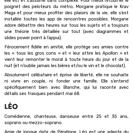
elle est et s’assume sans complexe. Pour mieux retourner le
poignet des peloteurs du métro, Morgane pratique le Krav
Maga et pour mieux profiter des plaisirs de la vie, elle s’est
installée toutes les app de rencontres possibles. Morgane
adore débattre des heures sur tous les sujets et a toujours
une théorie très détaillée sur tout (avec diagrammes et
slides power point à l’appui).
Férocement fidèle en amitié, elle protège ses amies contre
les « tous les gros cons » et « leur attire les Apollon » et
vient leur remonter le moral à toute heure du jour et de la
nuit (et n’oublie jamais les bières et/ou le vin et le chocolat).
Absolument célibataire et éprise de liberté, elle ne souhaite
ni vivre en couple, ni fonder une famille. Elle s’entend
spécifiquement bien avec Blanche, qui lui raconte avec
détails ses frasques pendant mai 68.
LÉO
Comédienne, chanteuse, danseuse entre 25 et 35 ans,
soprano ou mezzo-soprano.
Amie de longue date de Pénélope, Léo est une adepte du