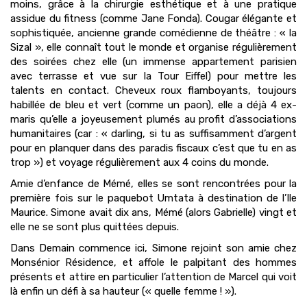
moins, grâce à la chirurgie esthétique et à une pratique
assidue du fitness (comme Jane Fonda). Cougar élégante et
sophistiquée, ancienne grande comédienne de théâtre : « la
Sizal », elle connaît tout le monde et organise régulièrement
des soirées chez elle (un immense appartement parisien
avec terrasse et vue sur la Tour Eiffel) pour mettre les
talents en contact. Cheveux roux flamboyants, toujours
habillée de bleu et vert (comme un paon), elle a déjà 4 ex-
maris qu’elle a joyeusement plumés au profit d’associations
humanitaires (car : « darling, si tu as suffisamment d’argent
pour en planquer dans des paradis fiscaux c’est que tu en as
trop ») et voyage régulièrement aux 4 coins du monde.
Amie d’enfance de Mémé, elles se sont rencontrées pour la
première fois sur le paquebot Umtata à destination de l’Ile
Maurice. Simone avait dix ans, Mémé (alors Gabrielle) vingt et
elle ne se sont plus quittées depuis.
Dans Demain commence ici, Simone rejoint son amie chez
Monsénior Résidence, et affole le palpitant des hommes
présents et attire en particulier l’attention de Marcel qui voit
là enfin un défi à sa hauteur (« quelle femme ! »).