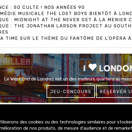
CE : SO CULTE ! NOS ANNÉES 90
MÉDIE MUSICALE THE LOST BOYS BIENTÔT À LON
QUE : MIDNIGHT AT THE NEVER GET À LA MENIER
IQUE : THE JONATHAN LARSON PROJECT AU SOUT
RES
A TIME SUR LE THÈME DU FANTÔME DE L’OPÉRA 
I
LONDO
Le West End de Londres est un des meilleurs quartiers au mond
JEU-CONCOURS
RÉSERVER 
liserons des cookies ou des technologies similaires pour stocker,
4300+
mélioration de nos produits, de mesure d'audience et de remarke
abonnés