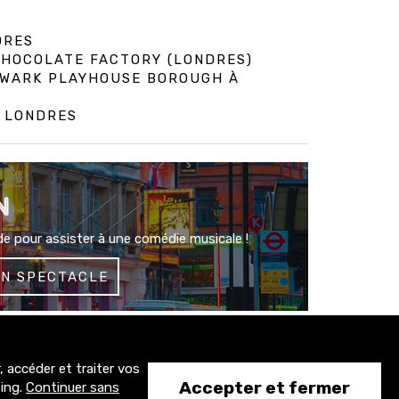
DRES
 CHOCOLATE FACTORY (LONDRES)
HWARK PLAYHOUSE BOROUGH À
À LONDRES
N
e pour assister à une comédie musicale !
UN SPECTACLE
 accéder et traiter vos
1500+
Accepter et fermer
ting.
Continuer sans
abonnés