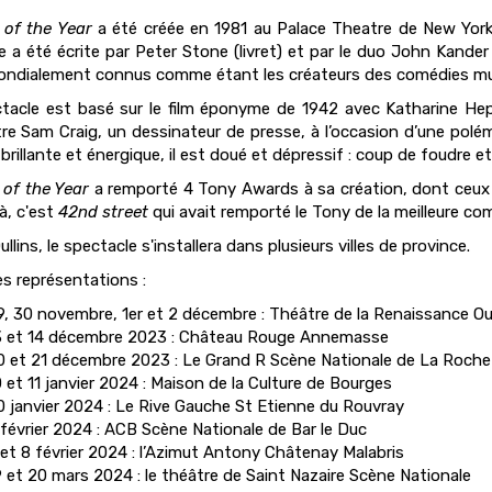
of the Year
a été créée en 1981 au Palace Theatre de New York 
e a été écrite par Peter Stone (livret) et par le duo John Kande
ndialement connus comme étant les créateurs des comédies m
tacle est basé sur le film éponyme de 1942 avec Katharine Hepb
re Sam Craig, un dessinateur de presse, à l’occasion d’une polémi
t brillante et énergique, il est doué et dépressif : coup de foudre
of the Year
a remporté 4 Tony Awards à sa création, dont ceux du 
à, c'est
42nd street
qui avait remporté le Tony de la meilleure co
llins, le spectacle s'installera dans plusieurs villes de province.
es représentations :
9, 30 novembre, 1er et 2 décembre : Théâtre de la Renaissance Ou
3 et 14 décembre 2023 : Château Rouge Annemasse
0 et 21 décembre 2023 : Le Grand R Scène Nationale de La Roche
 et 11 janvier 2024 : Maison de la Culture de Bourges
0 janvier 2024 : Le Rive Gauche St Etienne du Rouvray
 février 2024 : ACB Scène Nationale de Bar le Duc
 et 8 février 2024 : l’Azimut Antony Châtenay Malabris
9 et 20 mars 2024 : le théâtre de Saint Nazaire Scène Nationale