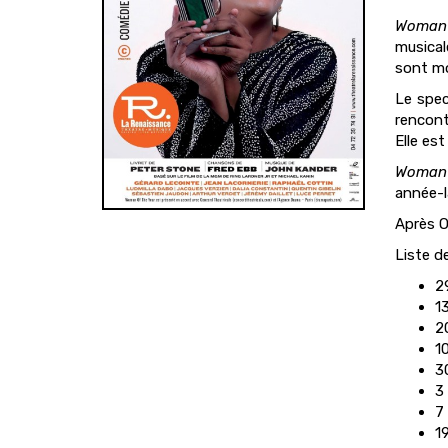
Woman 
musical
sont mo
Le spec
rencont
Elle es
Woman 
année-l
Après Ou
Liste d
2
1
2
10
3
3
7
1