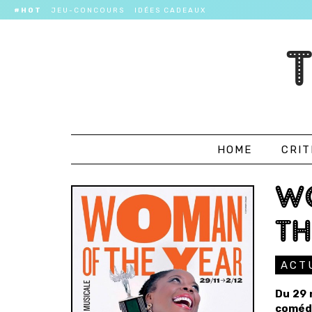
#HOT
JEU-CONCOURS
IDÉES CADEAUX
HOME
CRIT
WO
TH
ACT
Du 29 
coméd