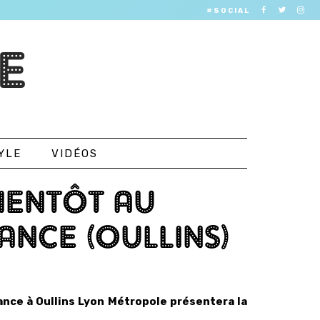
#SOCIAL
E
YLE
VIDÉOS
IENTÔT AU
ANCE (OULLINS)
nce à Oullins Lyon Métropole présentera la