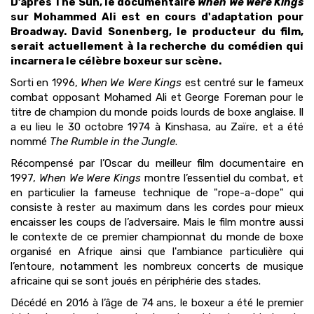
D’après The Sun, le documentaire
When We Were Kings
sur Mohammed Ali est en cours d'adaptation pour
Broadway. David Sonenberg, le producteur du film,
serait actuellement à la recherche du comédien qui
incarnera le célèbre boxeur sur scène.
Sorti en 1996,
When We Were Kings
est centré sur le fameux
combat opposant Mohamed Ali et George Foreman pour le
titre de champion du monde poids lourds de boxe anglaise. Il
a eu lieu le 30 octobre 1974 à Kinshasa, au Zaïre, et a été
nommé
The Rumble in the Jungle
.
Récompensé par l’Oscar du meilleur film documentaire en
1997,
When We Were Kings
montre l’essentiel du combat, et
en particulier la fameuse technique de "rope-a-dope" qui
consiste à rester au maximum dans les cordes pour mieux
encaisser les coups de l’adversaire. Mais le film montre aussi
le contexte de ce premier championnat du monde de boxe
organisé en Afrique ainsi que l'ambiance particulière qui
l’entoure, notamment les nombreux concerts de musique
africaine qui se sont joués en périphérie des stades.
Décédé en 2016 à l’âge de 74 ans, le boxeur a été le premier