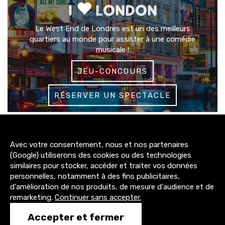
I
LONDON
Le West End de Londres est un des meilleurs
quartiers au monde pour assister à une comédie
musicale !
JEU-CONCOURS
RÉSERVER UN SPECTACLE
3200+
Avec votre consentement, nous et nos partenaires
abonnés
(Google) utiliserons des cookies ou des technologies
similaires pour stocker, accéder et traiter vos données
4300+
personnelles, notamment à des fins publicitaires,
abonnés
d'amélioration de nos produits, de mesure d'audience et de
remarketing.
Continuer sans accepter.
1500+
Accepter et fermer
abonnés