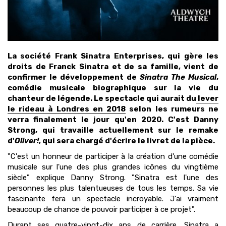
La société Frank Sinatra Enterprises, qui gère les
droits de Franck Sinatra et de sa famille, vient de
confirmer le développement de
Sinatra The Musical
,
comédie musicale biographique sur la vie du
chanteur de légende. Le spectacle qui aurait du
lever
le rideau à Londres en 2018
selon les rumeurs ne
verra finalement le jour qu'en 2020. C'est Danny
Strong, qui travaille actuellement sur le remake
d'
Oliver!
, qui sera chargé d'écrire le livret de la pièce.
"C'est un honneur de participer à la création d'une comédie
musicale sur l'une des plus grandes icônes du vingtième
siècle" explique Danny Strong. "Sinatra est l'une des
personnes les plus talentueuses de tous les temps. Sa vie
fascinante fera un spectacle incroyable. J'ai vraiment
beaucoup de chance de pouvoir participer à ce projet".
Durant ses quatre-vingt-dix ans de carrière, Sinatra a