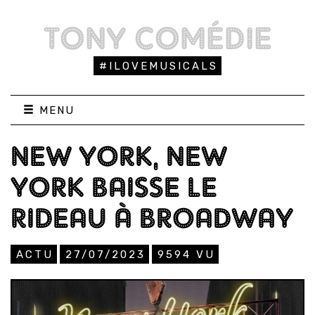
TONY COMÉDIE
#ILOVEMUSICALS
MENU
NEW YORK, NEW
YORK BAISSE LE
RIDEAU À BROADWAY
ACTU
27/07/2023
9594
VU