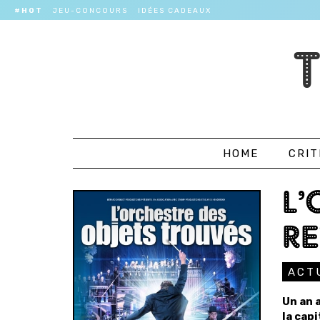
#HOT
JEU-CONCOURS
IDÉES CADEAUX
HOME
CRIT
L’
RE
ACT
Un an 
la capi