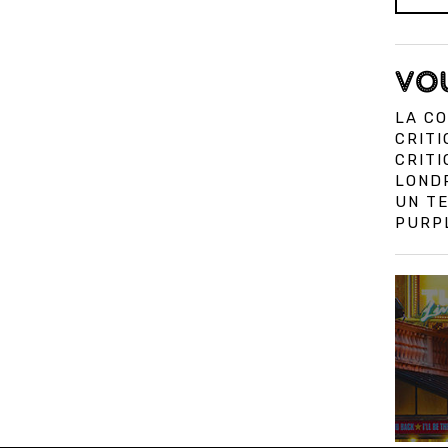
VOU
LA CO
CRITI
CRIT
LOND
UN TE
PURPL