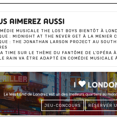
S AIMEREZ AUSSI
MÉDIE MUSICALE THE LOST BOYS BIENTÔT À LON
QUE : MIDNIGHT AT THE NEVER GET À LA MENIER
IQUE : THE JONATHAN LARSON PROJECT AU SOUT
RES
A TIME SUR LE THÈME DU FANTÔME DE L’OPÉRA 
E RAIN VA ÊTRE ADAPTÉ EN COMÉDIE MUSICALE
I
LONDO
Le West End de Londres est un des meilleurs quartiers au mond
JEU-CONCOURS
RÉSERVER 