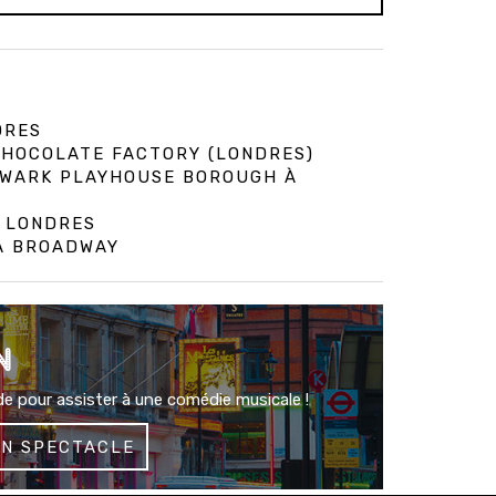
DRES
 CHOCOLATE FACTORY (LONDRES)
HWARK PLAYHOUSE BOROUGH À
À LONDRES
 À BROADWAY
N
e pour assister à une comédie musicale !
UN SPECTACLE