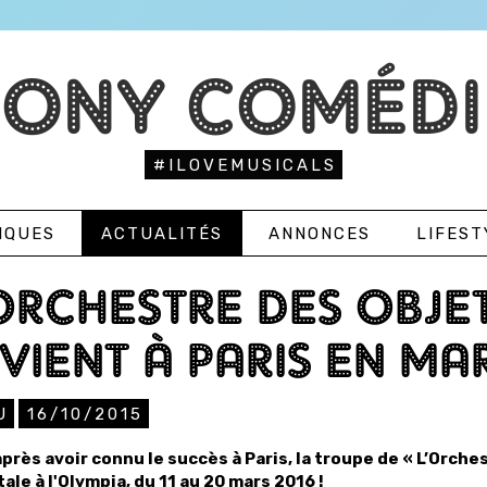
TONY COMÉDI
#ILOVEMUSICALS
IQUES
ACTUALITÉS
ANNONCES
LIFEST
ORCHESTRE DES OBJE
VIENT À PARIS EN MA
U
16/10/2015
après avoir connu le succès à Paris, la troupe de « L’Orch
tale à l'Olympia, du 11 au 20 mars 2016 !