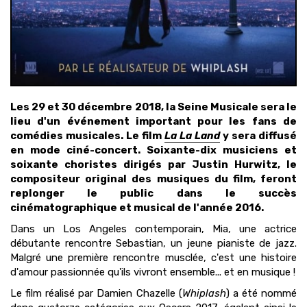
Les 29 et 30 décembre 2018, la Seine Musicale sera le
lieu d'un événement important pour les fans de
comédies musicales. Le film
La La Land
y sera diffusé
en mode ciné-concert. Soixante-dix musiciens et
soixante choristes dirigés par Justin Hurwitz, le
compositeur original des musiques du film, feront
replonger le public dans le succès
cinématographique et musical de l'année 2016.
Dans un Los Angeles contemporain, Mia, une actrice
débutante rencontre Sebastian, un jeune pianiste de jazz.
Malgré une première rencontre musclée, c'est une histoire
d'amour passionnée qu'ils vivront ensemble... et en musique !
Le film réalisé par Damien Chazelle (
Whiplash
) a été nommé