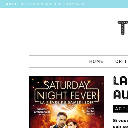
#HOT
JEU-CONCOURS
IDÉES CADEAUX
HOME
CRIT
LA
AU
ACT
Si vou
soir s