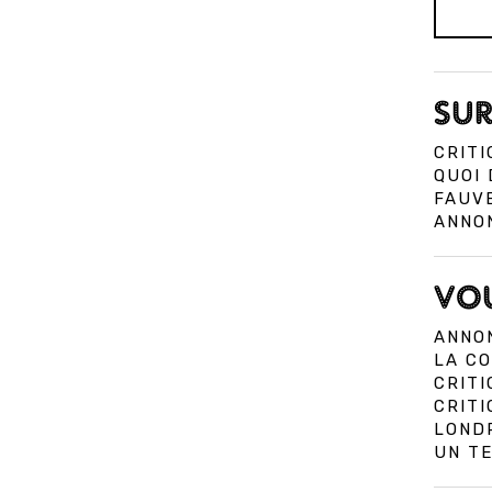
SUR
CRITI
QUOI 
FAUVE
ANNON
VOU
ANNON
LA CO
CRITI
CRIT
LOND
UN TE