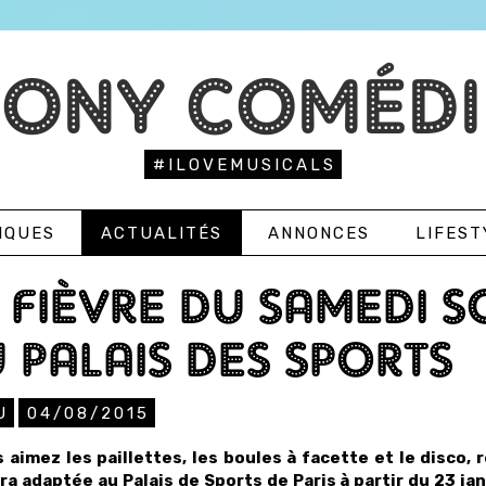
TONY COMÉDI
#ILOVEMUSICALS
IQUES
ACTUALITÉS
ANNONCES
LIFEST
 FIÈVRE DU SAMEDI 
 PALAIS DES SPORTS
U
04/08/2015
s aimez les paillettes, les boules à facette et le disco,
era adaptée au Palais de Sports de Paris à partir du 23 jan