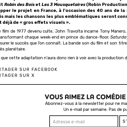
it
Robin des Bois
et
Les 3 Mousquetaires
(Robin Productions
pper le projet en France, à l'occasion des 40 ans de la 
is mais les chansons les plus emblématiques seront cons
 déjà de « gros effets visuels ».
 film de 1977 devenu culte, John Travolta incarne Tony Manero,
ransformant chaque week-end en prince du dance-floor.
Saturday
assurer le succès que l’on connaît. La bande son du film et son tit
ès planétaire.
 que cette adaptation n'aura donc rien à voir avec la production
TAGER SUR FACEBOOK
TAGER SUR X
VOUS AIMEZ LA COMÉDIE
Abonnez-vous à la newsletter pour ne man
Un e-mail par semaine. Pas de pu
S