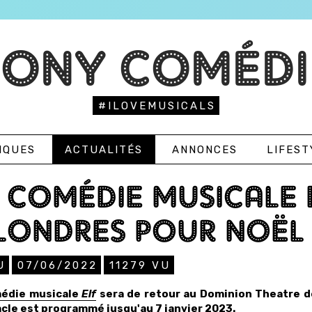
TONY COMÉDI
#ILOVEMUSICALS
IQUES
ACTUALITÉS
ANNONCES
LIFEST
 COMÉDIE MUSICALE 
LONDRES POUR NOËL
U
07/06/2022
11279
VU
édie musicale
Elf
sera de retour au Dominion Theatre d
cle est programmé jusqu'au 7 janvier 2023.