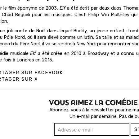
r le film éponyme de 2003,
Elf
a été écrit par deux duos Thomas
t Chad Begueli pour les musiques. C'est Philip Wm McKinley qu
ion.
un joli conte de Noël dans lequel Buddy, un jeune enfant, tomb
u Pôle Nord, où il sera élevé comme un lutin. Sa taille et sa malad
ccord du Père Noël, il va se rendre à New York pour rencontrer son 
édie musicale
Elf
a été créée en 2010 à Broadway et a connu un 
e fois à Londres en 2015.
TAGER SUR FACEBOOK
TAGER SUR X
VOUS AIMEZ LA COMÉDIE
Abonnez-vous à la newsletter pour ne man
Un e-mail par semaine. Pas de pu
S