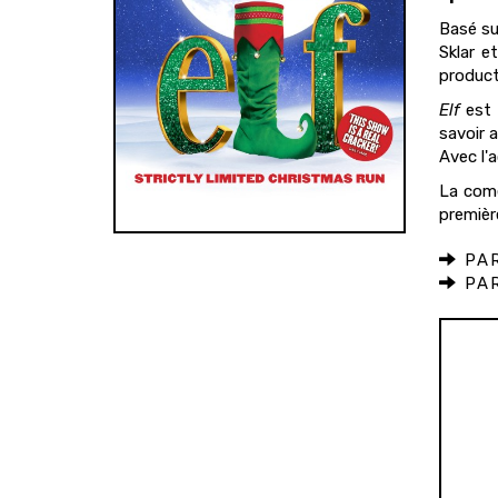
Basé su
Sklar e
product
Elf
est 
savoir a
Avec l'a
La com
premièr
PAR
PAR