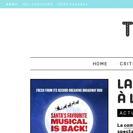
#HOT
JEU-CONCOURS
IDÉES CADEAUX
HOME
CRIT
LA
À 
ACT
La
com
specta