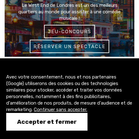
Le West End de Londres est un des meilleurs
quartiers au monde pour assister à une comédie
musicale !
JEU-CONCOURS
RÉSERVER UN SPECTACLE
3200+
Avec votre consentement, nous et nos partenaires
abonnés
(Google) utiliserons des cookies ou des technologies
similaires pour stocker, accéder et traiter vos données
4300+
personnelles, notamment à des fins publicitaires,
abonnés
d'amélioration de nos produits, de mesure d'audience et de
remarketing.
Continuer sans accepter.
1500+
Accepter et fermer
abonnés
CONTACT@TONY-COMEDIE.COM