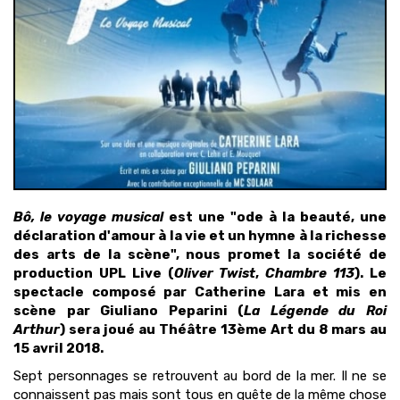
Bô, le voyage musical
est une "ode à la beauté, une
déclaration d'amour à la vie et un hymne à la richesse
des arts de la scène", nous promet la société de
production UPL Live (
Oliver Twist
,
Chambre 113
). Le
spectacle composé par Catherine Lara et mis en
scène par Giuliano Peparini (
La Légende du Roi
Arthur
) sera joué au Théâtre 13ème Art du 8 mars au
15 avril 2018.
Sept personnages se retrouvent au bord de la mer. Il ne se
connaissent pas mais sont tous en quête de la même chose