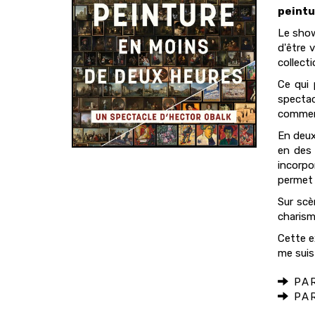
peintur
Le show
d'être 
collecti
Ce qui 
specta
comment
En deux
en des 
incorpo
permet 
Sur scè
charism
Cette e
me suis
PAR
PAR