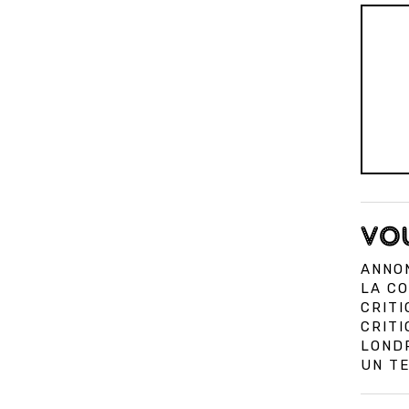
VOU
ANNON
LA CO
CRITI
CRIT
LOND
UN TE