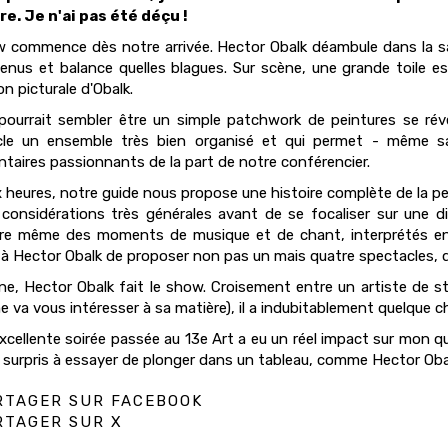
e. Je n'ai pas été déçu !
 commence dès notre arrivée. Hector Obalk déambule dans la salle 
venus et balance quelles blagues. Sur scène, une grande toile es
on picturale d'Obalk.
pourrait sembler être un simple patchwork de peintures se rév
cle un ensemble très bien organisé et qui permet - même s
aires passionnants de la part de notre conférencier.
 heures, notre guide nous propose une histoire complète de la pe
considérations très générales avant de se focaliser sur une di
re même des moments de musique et de chant, interprétés en 
à Hector Obalk de proposer non pas un mais quatre spectacles, qu
ne, Hector Obalk fait le show. Croisement entre un artiste de st
e va vous intéresser à sa matière), il a indubitablement quelque c
xcellente soirée passée au 13e Art a eu un réel impact sur mon quo
 surpris à essayer de plonger dans un tableau, comme Hector Obal
TAGER SUR FACEBOOK
TAGER SUR X