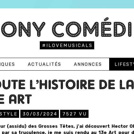
TONY COMÉDI
#ILOVEMUSICALS
IQUES
ACTUALITÉS
ANNONCES
LIFEST
UTE L’HISTOIRE DE L
E ART
ESTYLE
30/03/2024
7527
VU
ur (assidu) des Grosses Têtes, j'ai découvert Hector O
 par sa truculence, je me suis rendu au 13e Art pour d