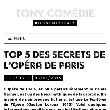
TONY COMÉDIE
#ILOVEMUSICALS
MENU
TOP 5 DES SECRETS DE
L’OPÉRA DE PARIS
LIFESTYLE
15/01/2016
L’Opéra de Paris, et plus particulièrement le Palais
Garnier, est un des lieux mythiques de la capitale. Il a
inspiré de nombreuses fictions, tel que
Le Fantôme
de l’Opéra
(Gaston Leroux, 1910). Voici quelques
informations insolites sur une institutions plus que