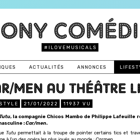
TONY COMÉDI
#ILOVEMUSICALS
IQUES
ACTUALITÉS
ANNONCES
LIFEST
R/MEN AU THÉÂTRE L
ESTYLE
21/01/2022
11937
VU
Tutu
, la compagnie Chicos Mambo de Philippe Lafeuille 
asculine :
Car/men
.
que
Tutu
permettait à la troupe de pointer certains tics et trav
 à l'un des opéra les plus joués au monde :
Carmen
.