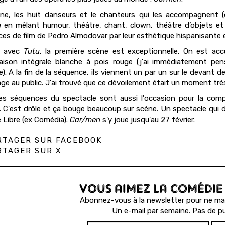
ne, les huit danseurs et le chanteurs qui les accompagnent 
n
en mêlant humour, théâtre, chant, clown, théâtre d’objets et
es de film de Pedro Almodovar par leur esthétique hispanisante e
 avec
Tutu
, la première scène est exceptionnelle. On est accu
aison intégrale blanche à pois rouge (j'ai immédiatement pe
). A la fin de la séquence, ils viennent un par un sur le devant d
sage au public. J'ai trouvé que ce dévoilement était un moment trè
es séquences du spectacle sont aussi l'occasion pour la com
. C'est drôle et ça bouge beaucoup sur scène. Un spectacle qui d
 Libre (ex Comédia).
Car/men
s'y joue jusqu'au 27 février.
TAGER SUR FACEBOOK
TAGER SUR X
VOUS AIMEZ LA COMÉDIE
Abonnez-vous à la newsletter pour ne man
Un e-mail par semaine. Pas de pu