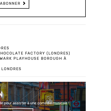
'ABONNER
DRES
 CHOCOLATE FACTORY (LONDRES)
HWARK PLAYHOUSE BOROUGH À
À LONDRES
N
e pour assister à une comédie musicale !