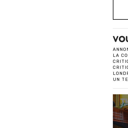
VOU
ANNON
LA CO
CRITI
CRIT
LOND
UN TE