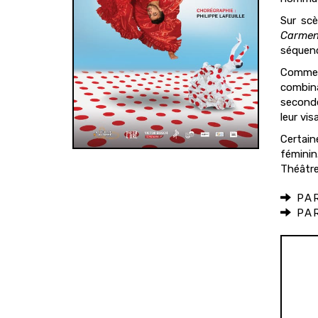
Sur scè
Carme
séquenc
Comme
combin
seconde
leur vi
Certain
féminin
Théâtre
PAR
PAR