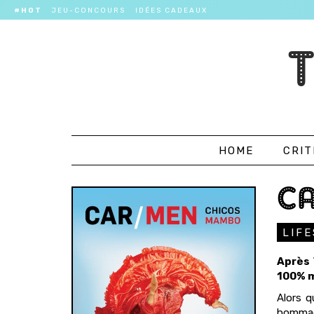
#HOT
JEU-CONCOURS
IDÉES CADEAUX
HOME
CRIT
CA
LIF
Après
100% m
Alors 
hommage