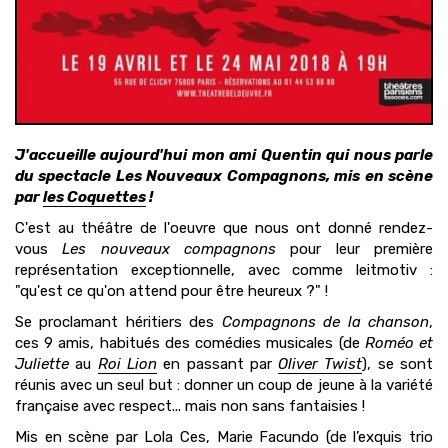
J'accueille aujourd'hui mon ami Quentin qui nous parle
du spectacle Les Nouveaux Compagnons, mis en scène
par
les Coquettes
!
C'est au théâtre de l'oeuvre que nous ont donné rendez-
vous
Les nouveaux compagnons
pour leur première
représentation exceptionnelle, avec comme leitmotiv :
"qu'est ce qu'on attend pour être heureux ?" !​
Se proclamant héritiers des ​​
Compagnons de la chanson
,
ces 9 amis, habitués des comédies musicales ​(d​e
Roméo et
Juliette
au
Roi Lion
en passant par
Oliver Twist
), se sont
réunis avec un seul but : donner un coup de jeune à la variété
française avec respect​...​ mais non sans fantaisie​s​ !
Mis en scène par Lola Ces​, ​Marie Facundo ​(de ​l’exquis trio