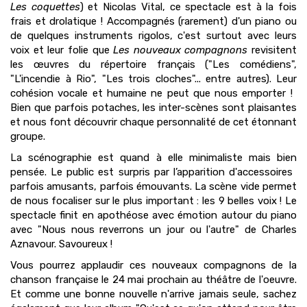
Les coquettes
​) et Nicolas Vital, ce spectacle est à la fois
frais et drolatique ! Accompagnés (rarement) d'un piano ou
de quelques instruments rigolos, c'est ​surtout avec ​leurs
voix ​et leur folie​ que
Les nouveaux compagnons
revisitent
les œuvres du répertoire français​ ("Les comédiens",
"L'incendie à Rio", "Les trois cloches"... entre autres)​. ​Leur
cohésion vocale et humaine ne peut que nous emporter ! ​
Bien que parfois potaches, les inter-scènes sont plaisantes
et nous font découvrir chaque personnalité de cet étonnant
groupe.
La scénographie est quand à elle minimaliste ​mais bien
pensée. Le public est surpris par l’apparition d'accessoires ​
parfois amusants, parfois émouvants. La scène vide ​permet
de nous focaliser sur le plus important : les 9 belles voix !​ ​Le
spectacle finit en apothéose ​avec émotion ​autour du piano
avec "Nous nous reverrons un jour ou l'autre​"​ de Charles
Aznavour. Savoureux !
Vous pourrez applaudir ces nouveaux compagnons de la
chanson française le 24 mai prochain au théâtre de l'oeuvre.
Et comme une bonne nouvelle n'arrive jamais seule, sachez