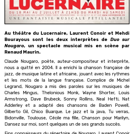
Au théâtre du Lucernaire, Laurent Conoir et Mehdi
Bourayous sont les deux interprètes de
Duo sur
Nougaro
, un spectacle musical mis en scène par
Renaud Maurin.
Claude Nougaro, poète, auteur-compositeur et interprète,
nous a quitté en 2004. Il a enrichi la chanson française de
jazz, de musique latine et africaine, jouant avec les rythmes
et les mots de la langue française. Complice de Michel
Legrand, Nougaro a mis des paroles sur les musiques de
Charles Mingus, Thelonious Monk, Wayne Shorter, Louis
Armstrong, Dave Brubeck, Sonny Rollins, Neal Hefti, Nat
Adderley et a adapté des chansons de Baden Powell,
Gilberto Gil, Chico Buarque. Le jazz et la java, Tu verras,
Bidonville, Toulouse, Cécile ma fille, Chanson pour Marilyn,
Dansez sur moi, sont quelques un de ses grands succès.
Fins connaisseurs du répertoire de Nougaro, Laurent Conoir