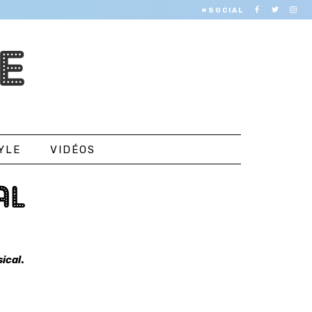
#SOCIAL
E
YLE
VIDÉOS
AL
ical
.