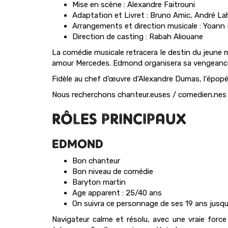
Mise en scène : Alexandre Faitrouni
Adaptation et Livret : Bruno Amic, André Lah
Arrangements et direction musicale : Yoann
Direction de casting : Rabah Aliouane
La comédie musicale retracera le destin du jeune 
amour Mercedes. Edmond organisera sa vengeance a 
Fidèle au chef d’œuvre d'Alexandre Dumas, l'épop
Nous recherchons chanteur.euses / comedien.nes e
RÔLES PRINCIPAUX
EDMOND
Bon chanteur
Bon niveau de comédie
Baryton martin
Age apparent : 25/40 ans
On suivra ce personnage de ses 19 ans jusqu
Navigateur calme et résolu, avec une vraie forc