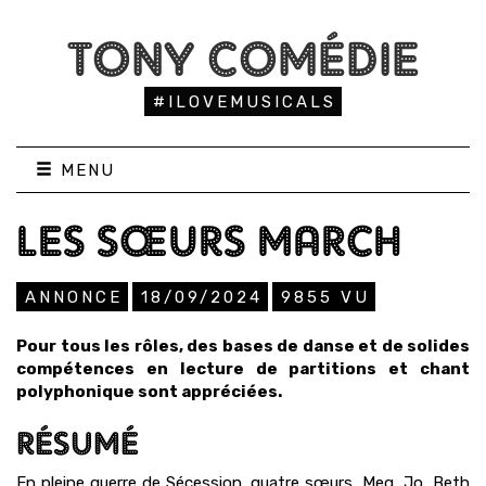
TONY COMÉDIE
#ILOVEMUSICALS
MENU
LES SŒURS MARCH
ANNONCE
18/09/2024
9855
VU
Pour tous les rôles, des bases de danse et de solides
compétences en lecture de partitions et chant
polyphonique sont appréciées.
RÉSUMÉ
En pleine guerre de Sécession, quatre sœurs, Meg, Jo, Beth