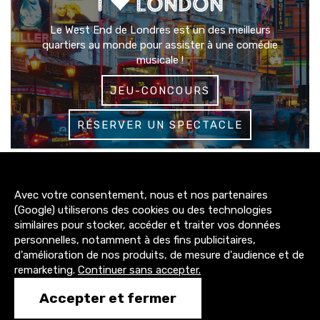
I
LONDON
Le West End de Londres est un des meilleurs
quartiers au monde pour assister à une comédie
musicale !
JEU-CONCOURS
RÉSERVER UN SPECTACLE
3200+
Avec votre consentement, nous et nos partenaires
abonnés
(Google) utiliserons des cookies ou des technologies
similaires pour stocker, accéder et traiter vos données
4300+
personnelles, notamment à des fins publicitaires,
abonnés
d'amélioration de nos produits, de mesure d'audience et de
remarketing.
Continuer sans accepter.
1500+
Accepter et fermer
abonnés