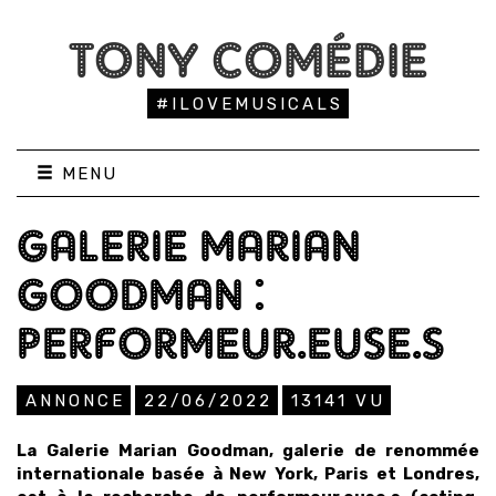
TONY COMÉDIE
#ILOVEMUSICALS
MENU
GALERIE MARIAN
GOODMAN :
PERFORMEUR.EUSE.S
ANNONCE
22/06/2022
13141
VU
La Galerie Marian Goodman, galerie de renommée
internationale basée à New York, Paris et Londres,