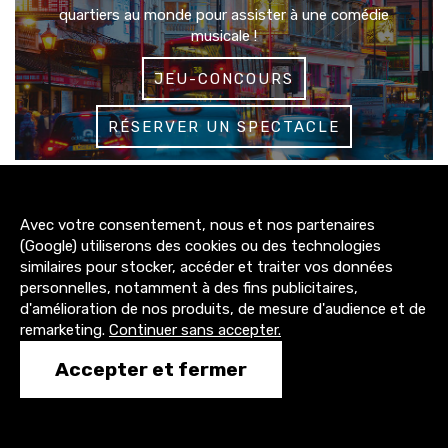
quartiers au monde pour assister à une comédie
musicale !
JEU-CONCOURS
RÉSERVER UN SPECTACLE
3200+
Avec votre consentement, nous et nos partenaires
abonnés
(Google) utiliserons des cookies ou des technologies
similaires pour stocker, accéder et traiter vos données
4300+
personnelles, notamment à des fins publicitaires,
abonnés
d'amélioration de nos produits, de mesure d'audience et de
remarketing.
Continuer sans accepter.
1500+
Accepter et fermer
abonnés
CONTACT@TONY-COMEDIE.COM