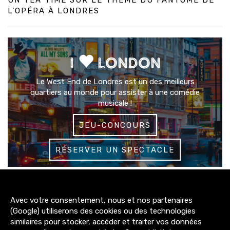
UN TEA TIME SUR LE THÈME DU FANTÔME DE
L’OPÉRA À LONDRES
I
LONDON
Le West End de Londres est un des meilleurs
quartiers au monde pour assister à une comédie
musicale !
JEU-CONCOURS
RÉSERVER UN SPECTACLE
3200+
Avec votre consentement, nous et nos partenaires
abonnés
(Google) utiliserons des cookies ou des technologies
similaires pour stocker, accéder et traiter vos données