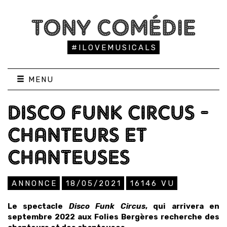
TONY COMÉDIE
#ILOVEMUSICALS
MENU
DISCO FUNK CIRCUS -
CHANTEURS ET
CHANTEUSES
ANNONCE
18/05/2021
16146
VU
Le spectacle
Disco Funk Circus
, qui arrivera en
septembre 2022 aux Folies Bergères recherche des