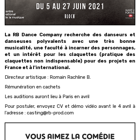
La RB Dance Company recherche des danseurs et
danseuses polyvalents avec une très bonne
musicalité, une faculté à incarner des personnages,
et un intérêt pour les claquettes (pratique des
claquettes non indispensable) pour des projets en
France et à l'international.
Directeur artistique : Romain Rachline B.
Rémunération en cachets
Les auditions auront lieu à Paris en avril
Pour postuler, envoyez CV et démo vidéo avant le 4 avril à
l'adresse : casting@rb-prod.com
VOUS AIMEZ LA COMÉDIE