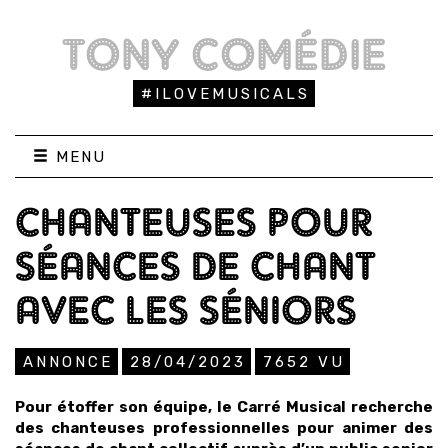
TONY COMÉDIE
#ILOVEMUSICALS
MENU
CHANTEUSES POUR
SÉANCES DE CHANT
AVEC LES SÉNIORS
ANNONCE
28/04/2023
7652
VU
Pour étoffer son équipe, le Carré Musical recherche
des chanteuses professionnelles pour animer des