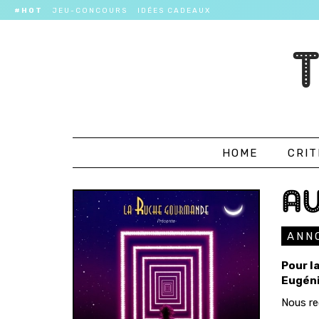
#HOT
JEU-CONCOURS
IDÉES CADEAUX
HOME
CRIT
AU
ANN
Pour l
Eugéni
Nous re