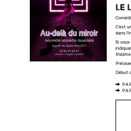
LE 
Comédie
C’est u
dans l’i
Si vous
indiqua
théâtre
Préciser
Début d
PAR
PAR