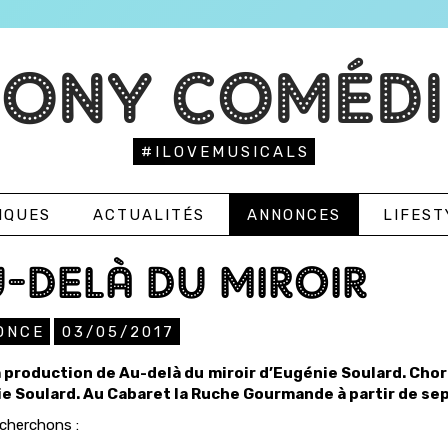
TONY COMÉDI
#ILOVEMUSICALS
IQUES
ACTUALITÉS
ANNONCES
LIFEST
-DELÀ DU MIROIR
ONCE
03/05/2017
a production de Au-delà du miroir d’Eugénie Soulard. Cho
e Soulard. Au Cabaret la Ruche Gourmande à partir de sep
cherchons :