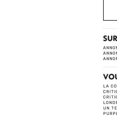
SUR
ANNO
ANNON
ANNON
VOU
LA CO
CRITI
CRIT
LOND
UN TE
PURPL