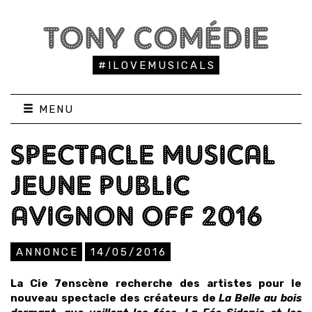
TONY COMÉDIE
#ILOVEMUSICALS
MENU
SPECTACLE MUSICAL
JEUNE PUBLIC
AVIGNON OFF 2016
ANNONCE
14/05/2016
La Cie 7enscène recherche des artistes pour le
nouveau spectacle des créateurs de
La Belle au bois