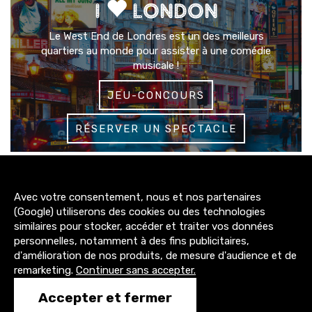
I
LONDON
Le West End de Londres est un des meilleurs
quartiers au monde pour assister à une comédie
musicale !
JEU-CONCOURS
RÉSERVER UN SPECTACLE
3200+
Avec votre consentement, nous et nos partenaires
abonnés
(Google) utiliserons des cookies ou des technologies
similaires pour stocker, accéder et traiter vos données
4300+
personnelles, notamment à des fins publicitaires,
abonnés
d'amélioration de nos produits, de mesure d'audience et de
remarketing.
Continuer sans accepter.
1500+
Accepter et fermer
abonnés